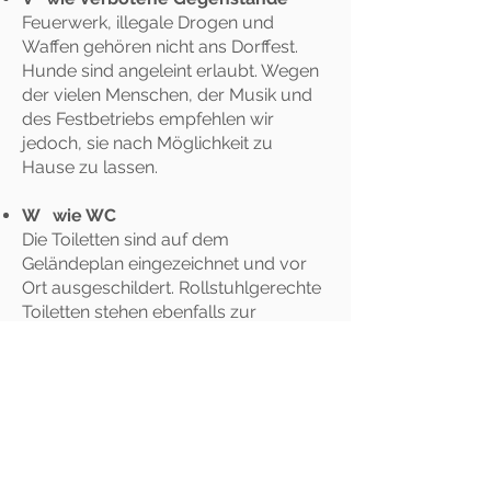
Feuerwerk, illegale Drogen und
Waffen gehören nicht ans Dorffest.
Hunde sind angeleint erlaubt. Wegen
der vielen Menschen, der Musik und
des Festbetriebs empfehlen wir
jedoch, sie nach Möglichkeit zu
Hause zu lassen.
W wie WC
Die Toiletten sind auf dem
Geländeplan eingezeichnet und vor
Ort ausgeschildert. Rollstuhlgerechte
Toiletten stehen ebenfalls zur
Verfügung.
X wie X-tra aktuell
Mit der
WhatsApp Community
des
Dorffests erhältst du wichtige
Informationen, Erinnerungen und
kurzfristige Änderungen direkt auf