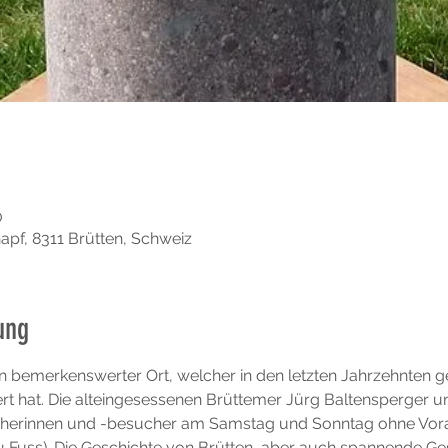
0
hapf, 8311 Brütten, Schweiz
ung
 ein bemerkenswerter Ort, welcher in den letzten Jahrzehnten 
ert hat. Die alteingesessenen Brüttemer Jürg Baltensperger 
ucherinnen und -besucher am Samstag und Sonntag ohne Vor
 Fuss). Die Geschichte von Brütten, aber auch spannende Ge