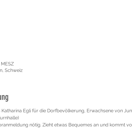
15 MESZ
en, Schweiz
ung
n Katharina Egli für die Dorfbevölkerung, Erwachsene von Jung
urnhalle)
Voranmeldung nötig. Zieht etwas Bequemes an und kommt vor