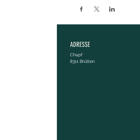
ADRESSE
Chapf
8311 Brütten