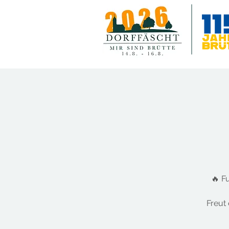
🔥 F
Freut