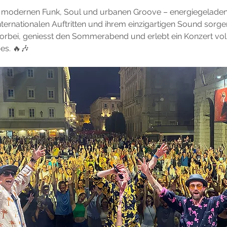
ür modernen Funk, Soul und urbanen Groove – energiegelade
internationalen Auftritten und ihrem einzigartigen Sound sorge
vorbei, geniesst den Sommerabend und erlebt ein Konzert vol
es. 🔥🎶